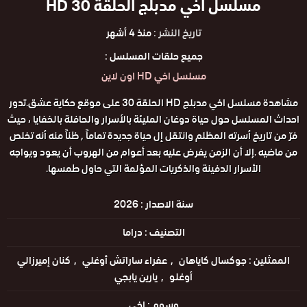
مسلسل اخي مدبلج الحلقة 30 HD
تاريخ النشر :
منذ 4 أشهر
جميع حلقات المسلسل :
مسلسل اخي HD اون لاين
مشاهدة مسلسل اخي مدبلج HD الحلقة 30 على موقع حكاية عشق.تدور
احداث المسلسل حول حياة دوغان المليئة بالأسرار والحافلة بالخفايا ، حيث
فرّ من تاريخ أسرته المظلم وانتقل إل حياة جديدة تماماً , ظناً منه أنه تخلص
من ماضيه .إلا أن الزمن يفرض عليه بعد أعوام من الهروب أن يعود ويواجه
الأسرار الدفينة والذكريات المؤلمة التي حاول طمسها.
سنة الاصدار :
2026
التصنيف :
دراما
الممثلين :
جوكسال كاياهان
عفراء ساراتش أوغلي
كنان إميرزالي
أوغلو
يارين يابجي
وسوم :
اخي