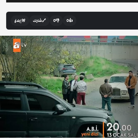
👍
0
👎
0
🔗
شارك
🚨
إبلاغ