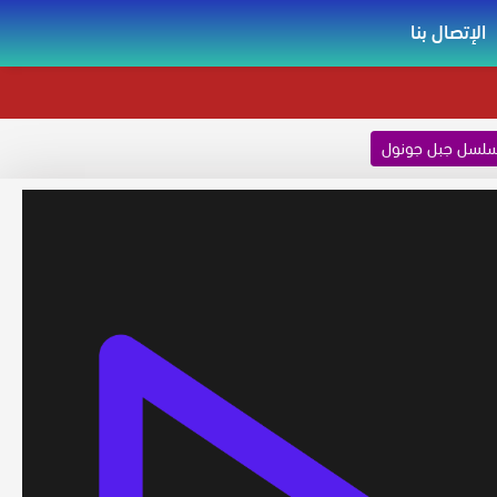
الإتصال بنا
لسل جبل جونول