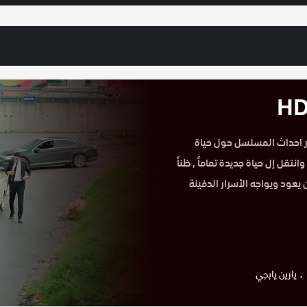
وقع حكاية عشق.تدور احداث المسلسل حول حياة
انتقل إل حياة جديدة تماماً , ظناً
يعود ويواجه الأسرار الدفينة
يارين يابجي