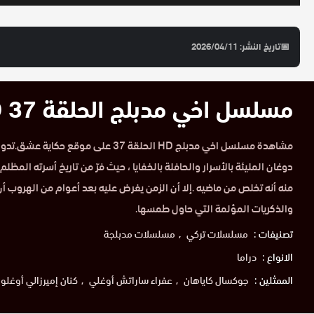
📅
تاريخ النشر: 2026/04/11
مسلسل اخي مدبلج الحلقة 37 HD
مشاهدة مسلسل اخي مدبلج HD الحلقة 37 على م
دوغان المليئة بالأسرار والحافلة بالخفايا ، حيث فرّ من تاريخ أسرته المظلم و
منه أنه تخلص من ماضيه .إلا أن الزمن يفرض عليه بعد أعوام من الهروب أن 
والذكريات المؤلمة التي حاول طمسها.
تصنيفات :
مسلسلات تركي
مسلسلات مدبلجة
الانواع :
دراما
الممثلين :
جوكسال كاياهان
عفراء ساراتش أوغلي
كنان إميرزالي أوغلو