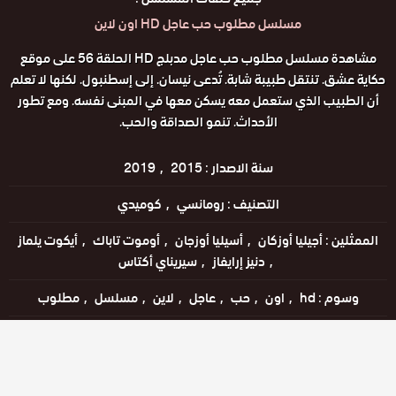
مسلسل مطلوب حب عاجل HD اون لاين
مشاهدة مسلسل مطلوب حب عاجل مدبلج HD الحلقة 56 على موقع
حكاية عشق. تنتقل طبيبة شابة. تُدعى نيسان. إلى إسطنبول. لكنها لا تعلم
أن الطبيب الذي ستعمل معه يسكن معها في المبنى نفسه. ومع تطور
الأحداث. تنمو الصداقة والحب.
سنة الاصدار :
2015
2019
التصنيف :
رومانسي
كوميدي
الممثلين :
أجيليا أوزكان
أسيليا أوزجان
أوموت تاباك
أيكوت يلماز
دنيز إرايفاز
سيريناي أكتاس
وسوم :
hd
اون
حب
عاجل
لاين
مسلسل
مطلوب
اللغات :
التركية
مشاهدة الإعلان