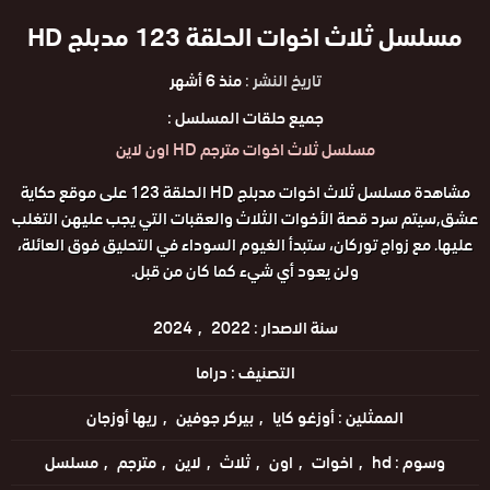
مسلسل ثلاث اخوات الحلقة 123 مدبلج HD
تاريخ النشر :
منذ 6 أشهر
جميع حلقات المسلسل :
مسلسل ثلاث اخوات مترجم HD اون لاين
مشاهدة مسلسل ثلاث اخوات مدبلج HD الحلقة 123 على موقع حكاية
عشق,سيتم سرد قصة الأخوات الثلاث والعقبات التي يجب عليهن التغلب
عليها. مع زواج توركان، ستبدأ الغيوم السوداء في التحليق فوق العائلة،
ولن يعود أي شيء كما كان من قبل.
سنة الاصدار :
2022
2024
التصنيف :
دراما
الممثلين :
أوزغو كايا
بيركر جوفين
ريها أوزجان
وسوم :
hd
اخوات
اون
ثلاث
لاين
مترجم
مسلسل