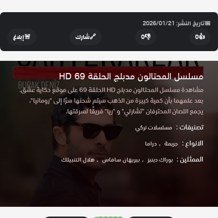
📅
تاريخ النشر: 2026/01/21
👍
0
👎
0
🔗
شارك
🚨
إبلاغ
مسلسل المحتالون مدبلج الحلقة 69 HD
مشاهدة مسلسل المحتالون مدبلج HD الحلقة 69 على موقع حكاية عشق.
بعد علمهما بأن كمية كبيرة من الذهب سيتم شحنها سرًا إلى "رومانيا"،
يجمع اللصان المحترفان "تشارلي" و "ريا" فريقًا لسرقتها.
تصنيفات :
مسلسلات تركي
الانواع :
جريمة
دراما
الممثلين :
بوراك دينيز
بيريهان سافاس
هلال التنبيلك