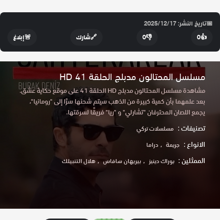
📅
تاريخ النشر: 2025/12/17
👍
0
👎
0
🔗
شارك
🚨
إبلاغ
مسلسل المحتالون مدبلج الحلقة 41 HD
مشاهدة مسلسل المحتالون مدبلج HD الحلقة 41 على موقع حكاية عشق.
بعد علمهما بأن كمية كبيرة من الذهب سيتم شحنها سرًا إلى "رومانيا"،
يجمع اللصان المحترفان "تشارلي" و "ريا" فريقًا لسرقتها.
تصنيفات :
مسلسلات تركي
الانواع :
جريمة
دراما
الممثلين :
بوراك دينيز
بيريهان سافاس
هلال التنبيلك