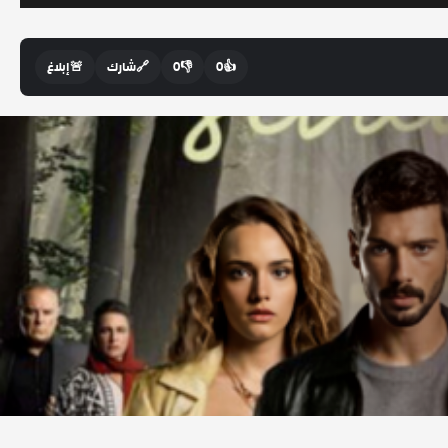
👍
0
👎
0
🔗
شارك
🚨
إبلاغ