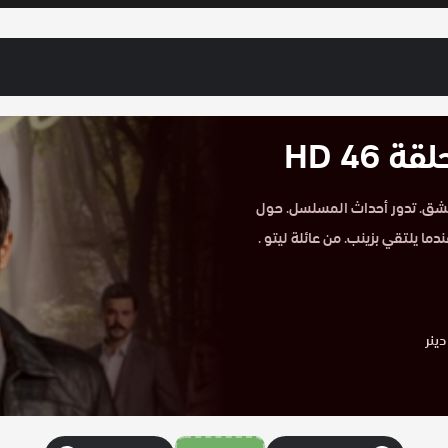
46 HD
H الحلقة 46 على موقع حكاية عشق. تدور أحداث المسلسل. حول
ا يلتقي بزينب. من عائلة ليتو .
ينر