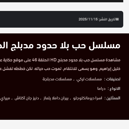
📅
تاريخ النشر: 2025/11/15
مسلسل حب بلا حدود مدبلج الحلقة 
مشاهدة مسلسل حب بلا حدود مدبلج D
خليل إبراهيم. وهو يسعى للانتقام. لموت حب حياته. لكن خططه تفشل عندم
تصنيفات :
مسلسلات تركي
مسلسلات مدبلجة
الانواع :
دراما
الممثلين :
اسرا ديرمانكلوجلو
بيران داملا يلماز
دنيز جان آكتاش
ميراي د