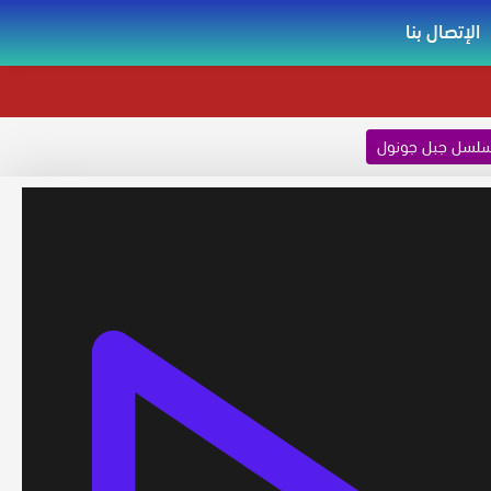
الإتصال بنا
لسل جبل جونول