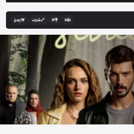
👍
0
👎
0
🔗
شارك
🚨
إبلاغ