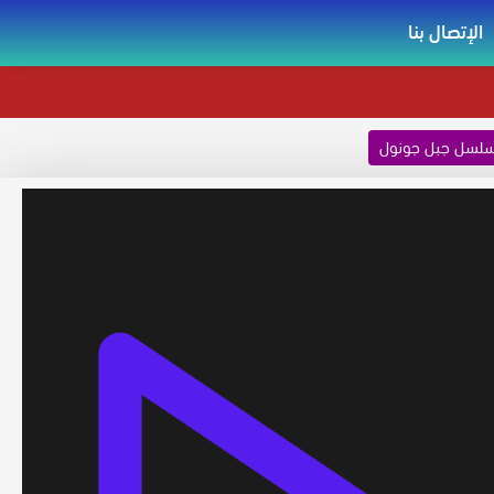
الإتصال بنا
لسل جبل جونول