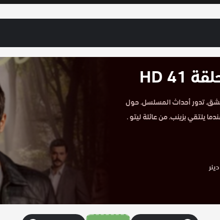
41 HD
H الحلقة 41 على موقع حكاية عشق. تدور أحداث المسلسل. حول
ا يلتقي بزينب. من عائلة ليتو .
ينر