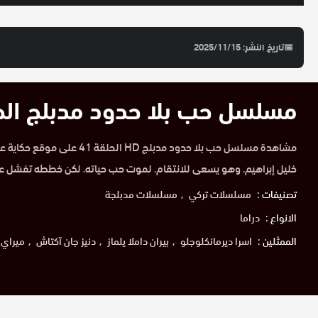
📅
تاريخ النشر: 2025/11/15
مسلسل حب بلا حدود مدبلج الحلقة 
مشاهدة مسلسل حب بلا حدود مدبلج D
خليل إبراهيم. وهو يسعى للانتقام. لموت حب حياته. لكن خططه تفشل عندم
تصنيفات :
مسلسلات تركي
مسلسلات مدبلجة
الانواع :
دراما
الممثلين :
اسرا ديرمانكلوجلو
بيران داملا يلماز
دنيز جان آكتاش
ميراي د