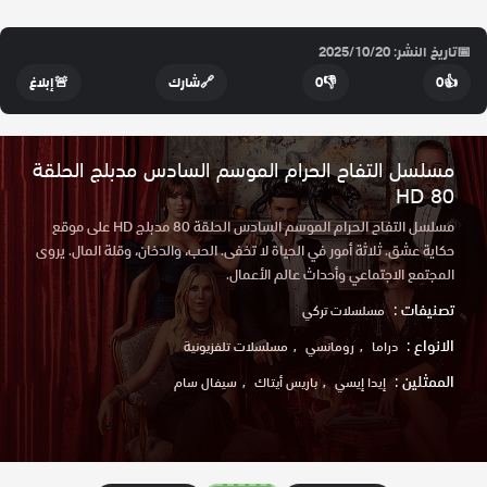
📅
تاريخ النشر: 2025/10/20
👍
0
👎
0
🔗
شارك
🚨
إبلاغ
مسلسل التفاح الحرام الموسم السادس مدبلج الحلقة
80 HD
مسلسل التفاح الحرام الموسم السادس الحلقة 80 مدبلج HD على موقع
حكاية عشق. ثلاثة أمور في الحياة لا تخفى. الحب، والدخان، وقلة المال. يروى
المجتمع الاجتماعي وأحداث عالم الأعمال.
تصنيفات :
مسلسلات تركي
الانواع :
دراما
رومانسي
مسلسلات تلفزيونية
الممثلين :
إيدا إيسي
باريس أيتاك
سيفال سام