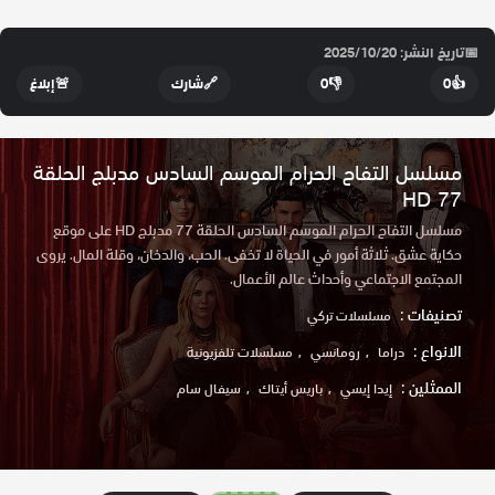
📅
تاريخ النشر: 2025/10/20
👍
0
👎
0
🔗
شارك
🚨
إبلاغ
مسلسل التفاح الحرام الموسم السادس مدبلج الحلقة
77 HD
مسلسل التفاح الحرام الموسم السادس الحلقة 77 مدبلج HD على موقع
حكاية عشق. ثلاثة أمور في الحياة لا تخفى. الحب، والدخان، وقلة المال. يروى
المجتمع الاجتماعي وأحداث عالم الأعمال.
تصنيفات :
مسلسلات تركي
الانواع :
دراما
رومانسي
مسلسلات تلفزيونية
الممثلين :
إيدا إيسي
باريس أيتاك
سيفال سام