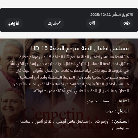
📅
تاريخ النشر: 2025/12/24
👍
0
👎
0
🔗
شارك
🚨
إبلاغ
مسلسل اطفال الجنة مترجم الحلقة 15 HD
مشاهدة مسلسل اطفال الجنة مترجم HD الحلقة 15 على موقع حكاية
عشق. تدور قصة المسلسل التركي اطفال الجنة مترجم حول إسكندر الذي نشأ
في ظروف قاسية داخل بيئة مضطربة قادما من ظلال الشوارع , حيث كان
كعضو خطير في المافيا وأحد رجال الجريمة المنظمة وأحد أبرز أسمائها .
مسلسل أطفال الجنة مترجم ليجد إسكندر نفسه فجأة "في الجانب الآخر من
الجدار". وهناك، ينال الدفء العائلي الذي أفتقده من طفولته.
تصنيفات :
مسلسلات تركي
الانواع :
دراما
الممثلين :
أوزجو كايا
إسماعيل حاجي أوغلي
ظافر ألجوز
ميليسا
سينولسون