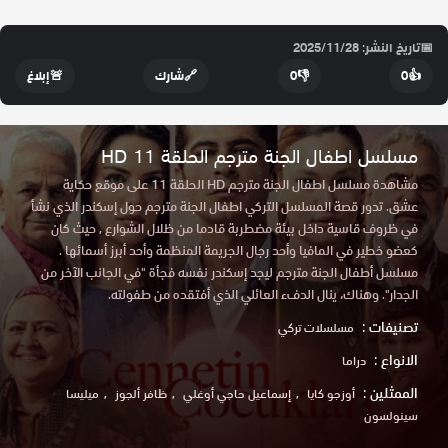
📅
تاريخ النشر: 2025/11/28
👍
0
👎
0
🔗
شارك
🚨
إبلاغ
مسلسل اطفال الجنة مترجم الحلقة 11 HD
مشاهدة مسلسل اطفال الجنة مترجم HD الحلقة 11 على موقع حكاية
عشق. تدور قصة المسلسل التركي اطفال الجنة مترجم حول إسكندر الذي نشأ
في ظروف قاسية داخل بيئة مضطربة قادما من ظلال الشوارع , حيث كان
كعضو خطير في المافيا وأحد رجال الجريمة المنظمة وأحد أبرز أسمائها .
مسلسل أطفال الجنة مترجم ليجد إسكندر نفسه فجأة "في الجانب الآخر من
الجدار". وهناك، ينال الدفء العائلي الذي أفتقده من طفولته.
تصنيفات :
مسلسلات تركي
الانواع :
دراما
الممثلين :
أوزجو كايا
إسماعيل حاجي أوغلي
ظافر ألجوز
ميليسا
سينولسون