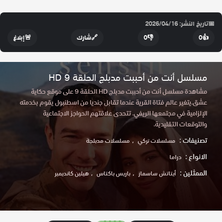
📅
تاريخ النشر: 2026/04/16
👍
0
👎
0
🔗
شارك
🚨
إبلاغ
مسلسل أنت من أحببت مدبلج الحلقة 9 HD
مشاهدة مسلسل أنت من أحببت مدبلج HD الحلقة 9 على موقع حكاية
عشق.يتغير عالم فتاة القرية عندما تقابل جنديا من اسطنبول يقوم بخدمته
الإلزامية في مجتمعها الريفي. تتحدى علاقتهم الحواجز الاجتماعية
والتوقعات التقليدية.
تصنيفات :
مسلسلات تركي
مسلسلات مدبلجة
الانواع :
دراما
الممثلين :
أيتاتش ساسماز
باريس باكتاس
هيلين كانديمير