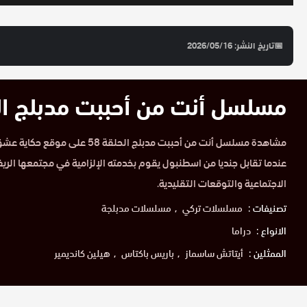
📅
تاريخ النشر: 2026/05/16
مسلسل أنت من أحببت مدبلج الحلقة
عندما تقابل جنديا من اسطنبول يقوم بخدمته الإلزامية في مجتمعها الري
الاجتماعية والتوقعات التقليدية.
تصنيفات :
مسلسلات تركي
مسلسلات مدبلجة
الانواع :
دراما
الممثلين :
أيتاتش ساسماز
باريس باكتاس
هيلين كانديمير