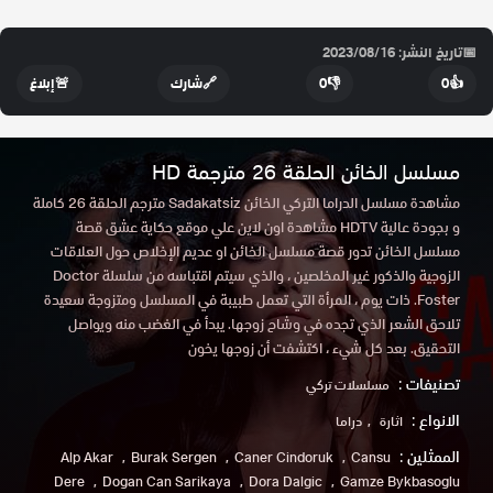
📅
تاريخ النشر: 2023/08/16
👍
0
👎
0
🔗
شارك
🚨
إبلاغ
مسلسل الخائن الحلقة 26 مترجمة HD
مشاهدة مسلسل الدراما التركي الخائن Sadakatsiz مترجم الحلقة 26 كاملة
و بجودة عالية HDTV مشاهدة اون لاين علي موقع حكاية عشق قصة
مسلسل الخائن تدور قصة مسلسل الخائن او عديم الإخلاص حول العلاقات
الزوجية والذكور غير المخلصين ، والذي سيتم اقتباسه من سلسلة Doctor
Foster. ذات يوم ، المرأة التي تعمل طبيبة في المسلسل ومتزوجة سعيدة
تلاحق الشعر الذي تجده في وشاح زوجها. يبدأ في الغضب منه ويواصل
التحقيق. بعد كل شيء ، اكتشفت أن زوجها يخون
تصنيفات :
مسلسلات تركي
الانواع :
اثارة
دراما
الممثلين :
Alp Akar
Burak Sergen
Caner Cindoruk
Cansu
Dere
Dogan Can Sarikaya
Dora Dalgic
Gamze Bykbasoglu