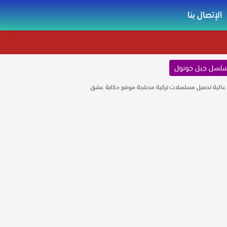
الإتصال بنا
لسل جبل جونول