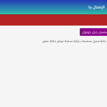
الإتصال بنا
لسل جبل جونول