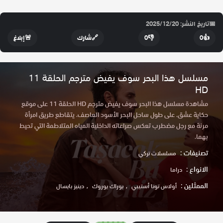
📅
تاريخ النشر: 2025/12/20
👍
0
👎
0
🔗
شارك
🚨
إبلاغ
مسلسل هذا البحر سوف يفيض مترجم الحلقة 11
HD
مشاهدة مسلسل هذا البحر سوف يفيض مترجم HD الحلقة 11 على موقع
حكاية عشق. على طول ساحل البحر الأسود العاصف. يتقاطع طريق امرأة
مرنة مع رجل مضطرب تعكس صراعاته الداخلية المياه المتلاطمة التي تحيط
بهما.
تصنيفات :
مسلسلات تركي
الانواع :
دراما
الممثلين :
أولاس تونا أستيبي
بوراك يوروك
دينيز بايسال