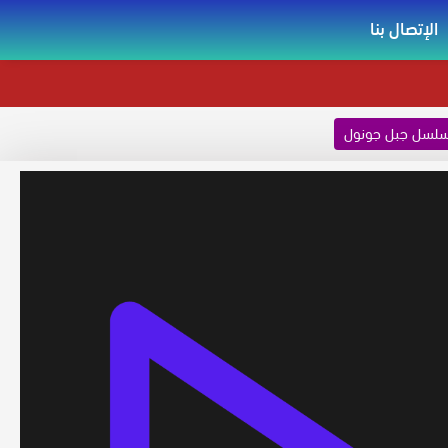
الإتصال بنا
لسل جبل جونول