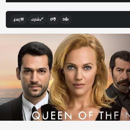
👍
0
👎
0
🔗
شارك
🚨
إبلاغ