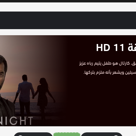
HD
قة 11 على موقع حكاية عشق. كارتال هو طفل يتيم رباه عزيز
يلين ويشعر بأنه ملزم بتركها.