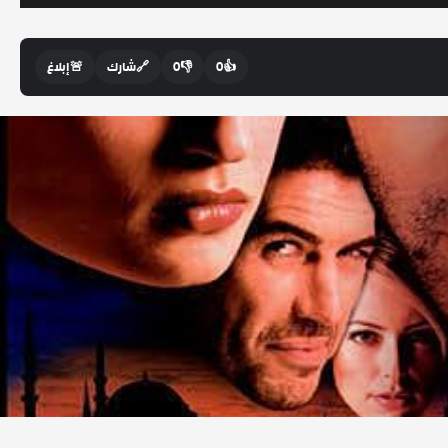
👍
0
👎
0
🔗
شارك
🚨
إبلاغ