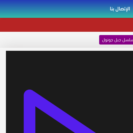
الإتصال بنا
لسل جبل جونول