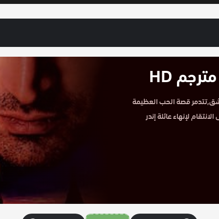
لحلقة 36 على موقع حكاية عشق,تتدمر قصة الحب العظيمة
انتقام لإنهاء عائلة إندر