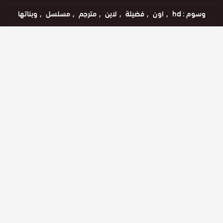
وسوم :
hd
اون
فضيلة
لاين
مترجم
مسلسل
وبناتها
اللغات :
التركية
مشاهدة الإعلان
مشاهدة ممتعة