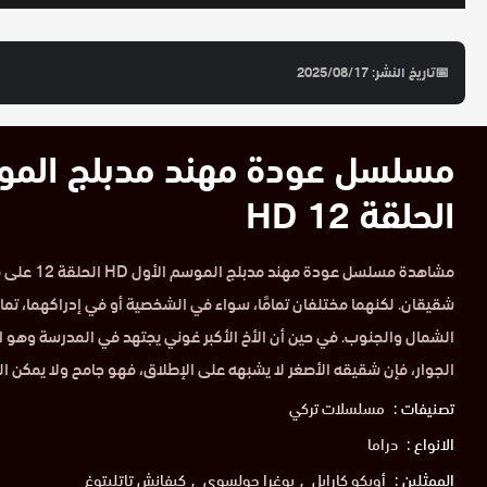
📅
تاريخ النشر: 2025/08/17
مسلسل عودة مهند مدبلج المو
الحلقة 12 HD
مشاهدة مسلسل 
شقيقان. لكنهما مختلفان تمامًا، سواء في الشخصية أو في إدراكهما، تما
الشمال والجنوب. في حين أن الأخ الأكبر غوني يجتهد في المدرسة وهو 
الجوار، فإن شقيقه الأصغر لا يشبهه على الإطلاق، فهو جامح ولا يمكن الت
تصنيفات :
مسلسلات تركي
الانواع :
دراما
الممثلين :
أويكو كارايل
بوغرا جولسوي
كيفانش تاتليتوغ