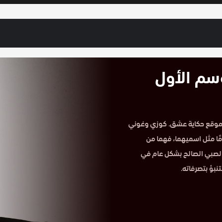
سم الأول
عودة مهند مدبلج الموسم الأول HD الحلقة 12 على موقع حكاية عشق. كوزي وغوني
مًا مثل اسميهما، فهما من
الصبي الصالح بشكل عام في
نبؤ بتصرفاته.