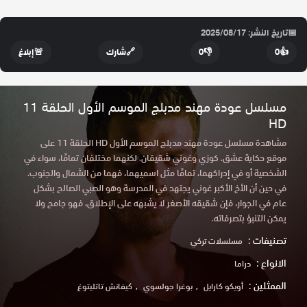
📅
تاريخ النشر: 2025/08/17
👍
0
👎
0
🔗
شارك
🚨
إبلاغ
مسلسل عودة مهند مدبلج الموسم الأول الحلقة 11
HD
مشاهدة مسلسل عودة مهند مدبلج الموسم الأول HD الحلقة 11 على
موقع حكاية عشق. كوزي وغوني شقيقان. لكنهما مختلفان تمامًا، سواء في
الشخصية أو في إدراكهما، تمامًا مثل اسميهما، فهما من الشمال والجنوب.
في حين أن الأخ الأكبر غوني يجتهد في المدرسة وهو الصبي الصالح بشكل
عام في الجوار، فإن شقيقه الأصغر لا يشبهه على الإطلاق، فهو جامح ولا
يمكن التنبؤ بتصرفاته.
تصنيفات :
مسلسلات تركي
الانواع :
دراما
الممثلين :
أويكو كارايل
بوغرا جولسوي
كيفانش تاتليتوغ