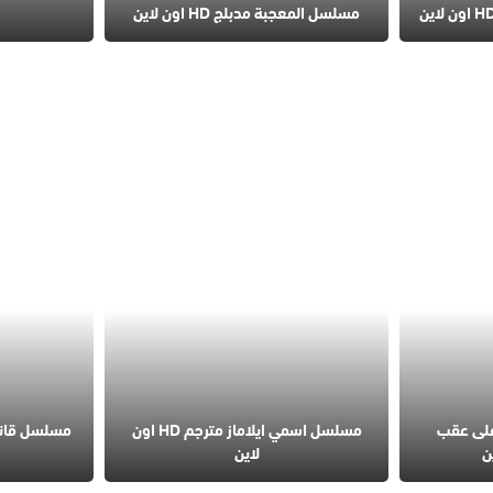
مسلسل المعجبة مدبلج HD اون لاين
لى عقب
مسلسل اسمي ايلاماز مترجم HD اون
لاين