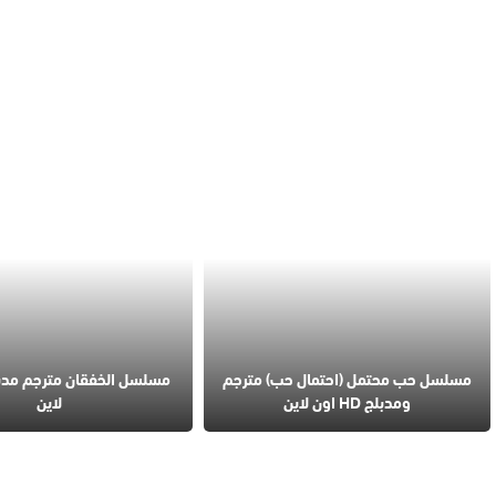
مسلسل حب محتمل (احتمال حب) مترجم
ومدبلج HD اون لاين
لاين