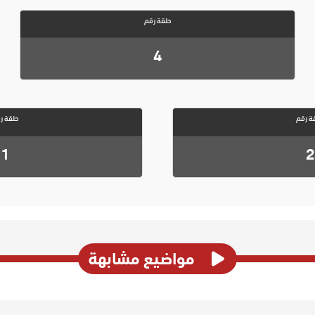
حلقة رقم
4
ة رقم
حلقة ر
1
2
مواضيع مشابهة