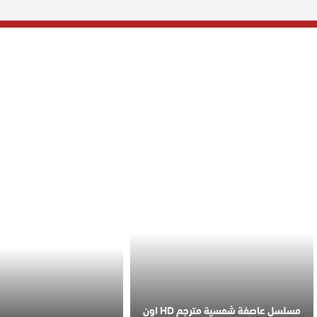
مسلسل عاصفة شمسية مترجم HD اون