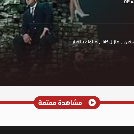
سكين
هازال كايا
هالوك بيلجينر
مشاهدة ممتعة