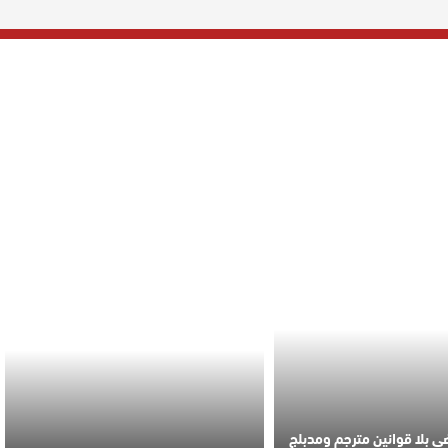
 بلا قوانين مترجم ومدبلج