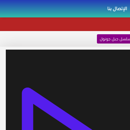
الإتصال بنا
لسل جبل جونول