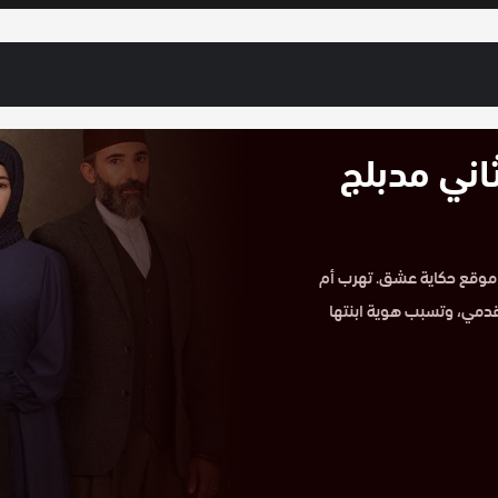
اني مدبلج
رود حمراء الموسم الثاني مدبلج HD الحلقة 28 على موقع حكاية عشق. تهرب أم
دمي، وتسبب هوية ابنتها