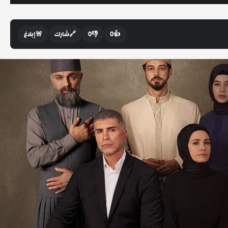
👍
0
👎
0
🔗
شارك
🚨
إبلاغ