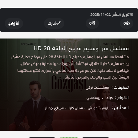
📅
تاريخ النشر: 2025/11/04
👍
0
👎
0
🔗
شارك
🚨
إبلاغ
مسلسل ميرا وسليم مدبلج الحلقة 28 HD
مشاهدة مسلسل ميرا وسليم مدبلج HD الحلقة 28 على موقع حكاية عشق.
يواجه سليم خطر الطلاق. فيكتشف أن زوجته ميرا مصابة بمرض عضال.
فيكافح لاستعادتها. لكن مع عودة حب الماضي وأسراره. تختبر علاقتهما
الهشة بين الحب والوفاء والفرص الثانية.
تصنيفات :
مسلسلات تركي
الانواع :
دراما
رومانسي
الممثلين :
باريس أردوتش
سنان كارا
سيناي جورلر