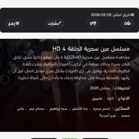
📅
تاريخ النشر: 2026/02/28
👍
0
👎
0
🔗
شارك
🚨
إبلاغ
مسلسل عين سحرية الحلقة 4 HD
مشاهدة مسلسل عين سحرية HD الحلقة 4 على موقع حكاية عشق. عادل
شاب بسيط يمتلك موهبة في تركيب كاميرات المراقبة. وتحت ضغط
الظروف المادية، يوافق على زرع كاميرات بشكل سري مقابل المال، قبل أن
يشهد بالصدفة جريمة قتل. محاولته إخفاء ما رآه تجرّه إلى شبكة خطيرة.
تصنيفات :
رمضان 2026
الانواع :
اثارة
ﺗﺸﻮﻳﻖ
الممثلين :
باسم سمرة
چنا الأشقر
سما إبراهيم
عصام عمر
فاتن
سعيد
فرح (فيدرا)