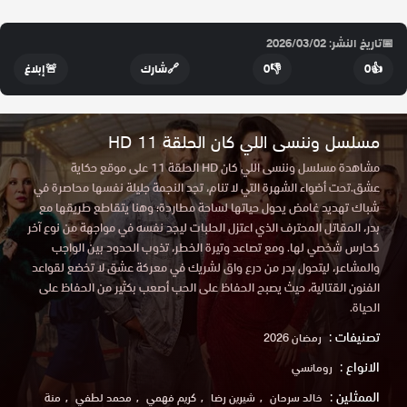
📅
تاريخ النشر: 2026/03/02
👍
0
👎
0
🔗
شارك
🚨
إبلاغ
مسلسل وننسى اللي كان الحلقة 11 HD
مشاهدة مسلسل وننسى اللي كان HD الحلقة 11 على موقع حكاية
عشق.تحت أضواء الشهرة التي لا تنام، تجد النجمة جليلة نفسها محاصرة في
شباك تهديد غامض يحول حياتها لساحة مطاردة؛ وهنا يتقاطع طريقها مع
بدر، المقاتل المحترف الذي اعتزل الحلبات ليجد نفسه في مواجهة من نوع آخر
كحارس شخصي لها. ومع تصاعد وتيرة الخطر، تذوب الحدود بين الواجب
والمشاعر، ليتحول بدر من درع واق لشريك في معركة عشق لا تخضع لقواعد
الفنون القتالية، حيث يصبح الحفاظ على الحب أصعب بكثير من الحفاظ على
الحياة.
تصنيفات :
رمضان 2026
الانواع :
رومانسي
الممثلين :
خالد سرحان
شيرين رضا
كريم فهمي
محمد لطفي
منة