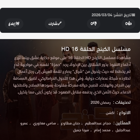
📅
تاريخ النشر: 2026/03/04
👍
0
👎
0
🔗
شارك
🚨
إبلاغ
مسلسل الكينج الحلقة 16 HD
مشاهدة مسلسل الكينج HD الحلقة 16 على موقع حكاية عشق.بينما تزرع
أطماع النفوذ بذور الشقاق بين الإخوة، يجد "حمزة" نفسه في مواجهة قدرٍ
لم يخطط له؛ حيث يتحول من "شيال" يصارع لقمة العيش إلى رجل أعمال
تطارده شبكة عصابات دولية. وفي هذا التحول الدراماتيكي، تضيق
المسافة
بين النجاح والهلاك، لتصبح حياته معركةً مفتوحة يسودها السلاح وتلطخها
الدماء، حيث الثمن الذي يدفعه مقابل الصعود قد يكون أغلى مما يتخيل.
تصنيفات :
رمضان 2026
الانواع :
اكشن
الممثلين :
حجاج عبدالعظيم
حنان مطاوع
سامي مغاوري
عمرو
عبدالجليل
محمد إمام
ميرنا جميل