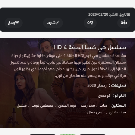
📅
تاريخ النشر: 2026/02/28
👍
0
👎
0
🔗
شارك
🚨
إبلاغ
مسلسل هي كيميا الحلقة 4 HD
مشاهدة مسلسل هي كيمياHD الحلقة 4 على موقع حكاية عشق.تنهار حياة
سلطان المستقرة حين تظهر فيها معادلة غير عادية تبدأ بوفاة والده. تتحول
الجنازة إلى نقطة تحول كبرى حين يظهر حجاج، وهو أخوه الذي يظهر لأول
مرة في حياته، ولم يسمع عنه سلطان من قبل.
تصنيفات :
رمضان 2026
الانواع :
كوميدي
الممثلين :
دياب
سيد رجب
مريم الجندي
مصطفى غريب
ميشيل
ميلاد بشاي
ميمي جمال