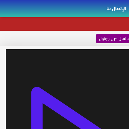
الإتصال بنا
لسل جبل جونول