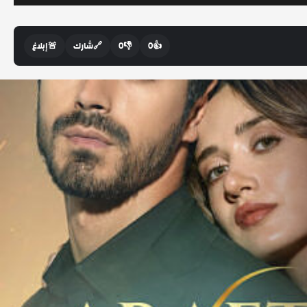
👍
0
👎
0
🔗
شارك
🚨
إبلاغ