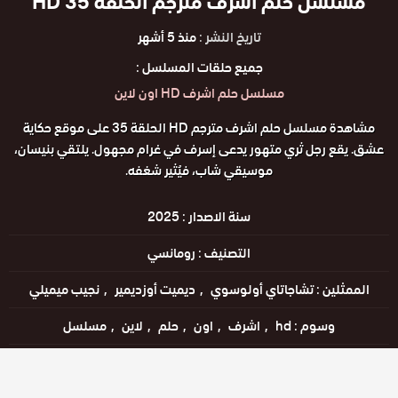
مسلسل حلم اشرف مترجم الحلقة 35 HD
تاريخ النشر :
منذ 5 أشهر
جميع حلقات المسلسل :
مسلسل حلم اشرف HD اون لاين
مشاهدة مسلسل حلم اشرف مترجم HD الحلقة 35 على موقع حكاية
عشق. يقع رجل ثري متهور يدعى إسرف في غرام مجهول. يلتقي بنيسان،
موسيقي شاب، فيُثير شغفه.
سنة الاصدار :
2025
التصنيف :
رومانسي
الممثلين :
تشاجاتاي أولوسوي
ديميت أوزديمير
نجيب ميميلي
وسوم :
hd
اشرف
اون
حلم
لاين
مسلسل
اللغات :
التركية