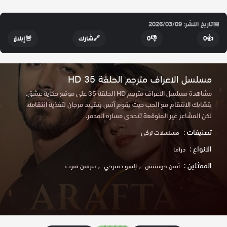
📅
تاريخ النشر: 2026/03/09
👍
0
👎
0
🔗
شارك
🚨
إبلاغ
مسلسل الاعراف مترجم الحلقة 35 HD
مشاهدة مسلسل الاعراف مترجم HD الحلقة 35 على موقع حكاية عشق.
يتشابك الانتقام مع الحب حيث يقوم آتس بتقييد مرجان لتغذية انتقامه،
لكن المشاعر غير المتوقعة تتحدى مساره المدمر.
تصنيفات :
مسلسلات تركي
الانواع :
دراما
الممثلين :
أمين جونينتش
إلسو دميرجي
بيرفين ميرت