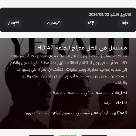
📅
تاريخ النشر: 2026/05/02
👍
0
👎
0
🔗
شارك
🚨
إبلاغ
مسلسل في الظل مدبلج الحلقة 47 HD
مشاهدة مسلسل تحت الارض مدبلج الحلقة 47 على موقع حكاية عشق Full
HD. بعد أن سعى رجل للانتقام لعائلته، انتهى به المطاف في السجن وانضم
إلى عصابة إجرامية خطيرة. وبعد سنوات، اكتشف أن المرأة التي يحبها قد
تزوجت من شخص قريب منه، مما أدى إلى صراع حاد بين الولاء والحب
والبقاء.
تصنيفات :
مسلسلات تركي
مسلسلات مدبلجة
الانواع :
دراما
الممثلين :
أولكو هلال شيفتشي
ديفريم أوزكان
محمد كانغورين