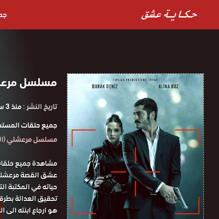
جم
مسلسل مرعشلي الح
تاريخ النشر :
منذ 3 سنوات
جميع حلقات المسلس
مسلسل مرعشلي (الحارس) HD
عشق القصة مرعشلي،
حياته في المكتبة ال
تحقيق العدالة بطرقه
هو ارجاع ابنته الى ال