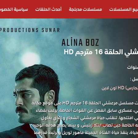
يع المسلسلات
مسلسلات مدبلجة
أحدث الحلقات
سياسية الخصوص
لقة 16 مترجم HD
ل :
 اون لاين
مشاهدة جميع حلقات مسلسل مرعشلي الحلقة 16 مترجم HD على موقع حكاية
 عسكري سابق انفصل عن القوات الخاصة. يرغب بقضاء
تي افتتحها. تنقلب حياة مرعشلي الشجاع و الذي يحاول
 الخاصة حين تصاب ابنته زيليش. و بينما يصبح هدفه الوحيد
حياة، ينقذ حياة الفتاة الجميلة ماهور توريل و يرتبط قدرهما