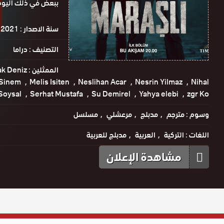
ببعض في ذلك اليوم
سنة الاصدار :
2021
التصنيف :
دراما
الممثلين :
ak Deniz
 Sinem
Melis Isiten
Neslihan Acar
Nesrin Yilmaz
Nihal
Soysal
Serhat Mustafa
Su Demirel
Yahya elebi
zgr Ko
وسوم :
مترجم
مدبلج
مرعشلي
مسلسل
اللغات :
التركية
العربية
مدبلج للعربية
مشاهدة الإعلان