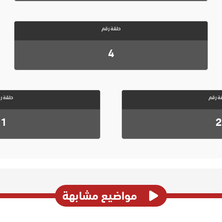
حلقة رقم
4
ة رقم
حلقة ر
1
2
مواضيع مشابهة