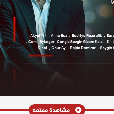
!
Akyol Trk
Alina Boz
Bedriye Roza elik
Bur
Cemil Bykdgerli.Cengiz Sezgin.Gizem Kala
Kili
Dinel
Onur Ay
Rojda Demirer
Saygin 
مشاهدة ممتعة