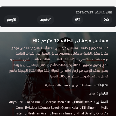
📅
تاريخ النشر: 2023/07/25
👍
0
👎
0
🔗
شارك
🚨
إبلاغ
مسلسل مرعشلي الحلقة 12 مترجم HD
مشاهدة جميع حلقات مسلسل مرعشلي الحلقة 12 مترجم HD على موقع
حكاية عشق القصة مرعشلي، عسكري سابق انفصل عن القوات الخاصة.
يرغب بقضاء حياته في المكتبة التي افتتحها. تنقلب حياة مرعشلي الشجاع و
الذي يحاول تحقيق العدالة بطرقه الخاصة حين تصاب ابنته زيليش. و بينما
يصبح هدفه الوحيد هو ارجاع ابنته الى الحياة، ينقذ حياة الفتاة الجميلة ماهور
توريل و يرتبط قدرهما ببعض في ذلك اليوم!
تصنيفات :
مسلسلات تركي
مسلسلات مدبلجة
الانواع :
دراما
الممثلين :
Akyol Trk
Alina Boz
Bedriye Roza elik
Burak Deniz
Cemil Bykdgerli.Cengiz Sezgin.Gizem Kala
Kili Sinem
Melis
Isiten
Neslihan Acar
Nesrin Yilmaz
Nihal Dinel
Onur Ay