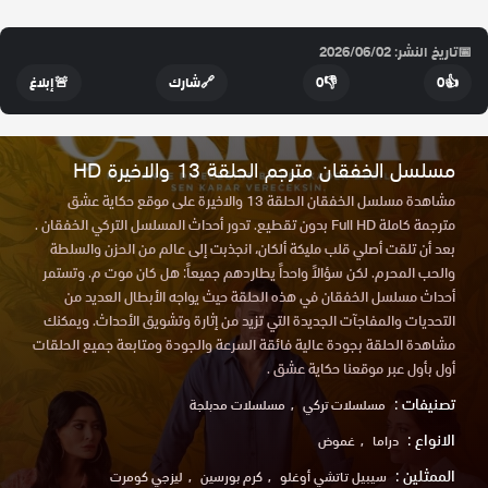
📅
تاريخ النشر: 2026/06/02
👍
0
👎
0
🔗
شارك
🚨
إبلاغ
مسلسل الخفقان مترجم الحلقة 13 والاخيرة HD
مشاهدة مسلسل الخفقان الحلقة 13 والاخيرة على موقع حكاية عشق
مترجمة كاملة Full HD بدون تقطيع. تدور أحداث المسلسل التركي الخفقان .
بعد أن تلقت أصلي قلب مليكة ألكان، انجذبت إلى عالم من الحزن والسلطة
والحب المحرم. لكن سؤالاً واحداً يطاردهم جميعاً: هل كان موت م. وتستمر
أحداث مسلسل الخفقان في هذه الحلقة حيث يواجه الأبطال العديد من
التحديات والمفاجآت الجديدة التي تزيد من إثارة وتشويق الأحداث. ويمكنك
مشاهدة الحلقة بجودة عالية فائقة السرعة والجودة ومتابعة جميع الحلقات
أول بأول عبر موقعنا حكاية عشق .
تصنيفات :
مسلسلات تركي
مسلسلات مدبلجة
الانواع :
دراما
غموض
الممثلين :
سيبيل تاتشي أوغلو
كرم بورسين
ليزجي كومرت