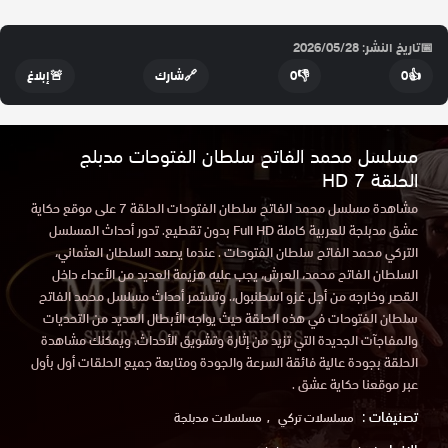
📅
تاريخ النشر: 2026/05/28
👍
0
👎
0
🔗
شارك
🚨
إبلاغ
مسلسل محمد الفاتح سلطان الفتوحات مدبلج
الحلقة 7 HD
مشاهدة مسلسل محمد الفاتح سلطان الفتوحات الحلقة 7 على موقع حكاية
عشق مدبلجة للعربية كاملة Full HD بدون تقطيع. تدور أحداث المسلسل
التركي محمد الفاتح سلطان الفتوحات . عندما يصعد السلطان العثماني،
السلطان الفاتح محمد، العرش، يجب عليه هزيمة العديد من الأعداء داخل
القصر وخارجه من أجل غزو اسطنبول،. وتستمر أحداث مسلسل محمد الفاتح
سلطان الفتوحات في هذه الحلقة حيث يواجه الأبطال العديد من التحديات
والمفاجآت الجديدة التي تزيد من إثارة وتشويق الأحداث. ويمكنك مشاهدة
الحلقة بجودة عالية فائقة السرعة والجودة ومتابعة جميع الحلقات أول بأول
عبر موقعنا حكاية عشق .
تصنيفات :
مسلسلات تركي
مسلسلات مدبلجة