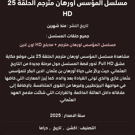
مسلسل المؤسس اورهان مترجم الحلقة 25
HD
تاريخ النشر :
منذ شهرين
جميع حلقات المسلسل :
مسلسل المؤسس اورهان مترجم + مدبلج HD اون لاين
مشاهدة مسلسل المؤسس اورهان مترجم الحلقة 25 على موقع حكاية
عشق Full HD. تدور قصة المسلسل حول مرحلة جديدة من التاريخ
العثماني. حيث يركّز على حياة أورهان بن عثمان. الابن البكر للمؤسس
عثمان غازي والذي تولى القيادة بعد والده. كما يُبرز المعارك التي خاضها
في مواجهة البيزنطيين وغيرها من القوى المتنافسة. بالإضافة إلى
علاقاته داخل العائلة الحاكمة. والقرارات التي شكّلت ملامح العهد
العثماني.
سنة الاصدار :
2025
التصنيف :
اكشن
تاريخ
دراما