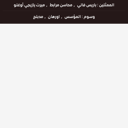
الممثلين :
باريس فالي
محاسن مرابط
ميرت يازيجي أوغلو
وسوم :
المؤسس
اورهان
مدبلج
اللغات :
التركية
مترجم للعربية
مدبلج للعربية
مشاهدة الإعلان
مشاهدة ممتعة