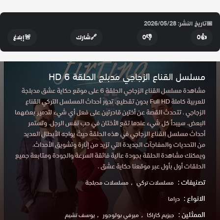
📅
تاريخ النشر: 2026/05/28
👍
0
👎
0
🔗
شارك
🚨
إبلاغ
مسلسل القناع الزجاجي مدبلج الحلقة 6 HD
مشاهدة مسلسل القناع الزجاجي الحلقة 6 على موقع حكاية عشق مدبلجة
للعربية كاملة Full HD بدون تقطيع. تدور أحداث المسلسل التركي القناع
الزجاجي . تتحدث القصة عن أختين قادرتين على فعل أي شيء لتدمير بعضهما
البعض. سيبدأ كل شيء عندما تقع الأختان في حب نفس الرجل. وتستمر
أحداث مسلسل القناع الزجاجي في هذه الحلقة حيث يواجه الأبطال العديد
من التحديات والمفاجآت الجديدة التي تزيد من إثارة وتشويق الأحداث.
ويمكنك مشاهدة الحلقة بجودة عالية فائقة السرعة والجودة ومتابعة جميع
الحلقات أول بأول عبر موقعنا حكاية عشق .
تصنيفات :
مسلسلات تركي
مسلسلات مدبلجة
الانواع :
دراما
الممثلين :
جيزيم كاراكا
ميرفي بولوجور
يوسف تشيم