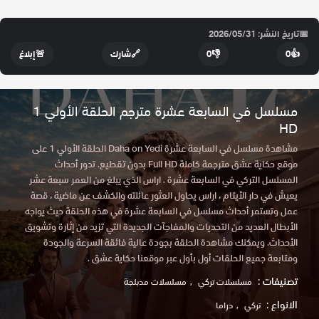
📅
تاريخ النشر: 2026/05/31
👍
0
👎
0
🔗
شارك
🚨
إبلاغ
مسلسل في السابعة عشرة مترجم الحلقة الأولي 1
HD
مشاهدة مسلسل في السابعة عشرة Daha on Yedi الحلقة الأولي 1 على
موقع حكاية عشق مترجمة كاملة Full HD بدون تقطيع. تدور أحداث
المسلسل التركي في السابعة عشرة . اراس الذي يبلغ من العمر سبعة عشر
يعيش في دار الأيتام ، اراس يحاول العثور عائلته والكشف عن ماضية ، قصة
عمل وتستمر أحداث مسلسل في السابعة عشرة في هذه الحلقة حيث يواجه
الأبطال العديد من التحديات والمفاجآت الجديدة التي تزيد من إثارة وتشويق
الأحداث. ويمكنك مشاهدة الحلقة بجودة عالية فائقة السرعة والجودة
ومتابعة جميع الحلقات أول بأول عبر موقعنا حكاية عشق .
تصنيفات :
مسلسلات تركي
مسلسلات مدبلجة
الانواع :
تركي
دراما