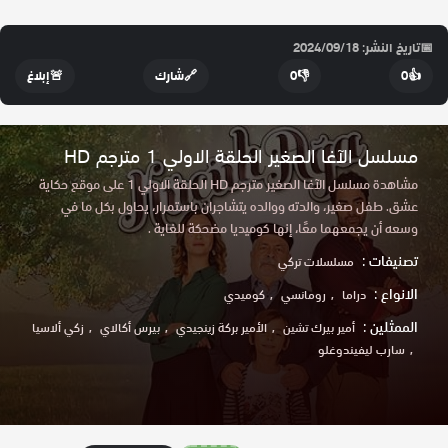
📅
تاريخ النشر: 2024/09/18
👍
0
👎
0
🔗
شارك
🚨
إبلاغ
مسلسل الآغا الصغير الحلقة الاولي 1 مترجم HD
مشاهدة مسلسل الآغا الصغير مترجم HD الحلقة الاولي 1 على موقع حكاية
عشق. طفل صغير، والدته ووالده يتشاجران باستمرار، يحاول بكل ما في
وسعه أن يجمعهما معًا، إنها كوميديا ​​مضحكة للغاية .
تصنيفات :
مسلسلات تركي
الانواع :
دراما
رومانسي
كوميدي
الممثلين :
أمير بيرك تشين
الأمير بركة زينجيدي
بيرس أكالاي
زكي ألاسيا
سارب ليفيندوغلو