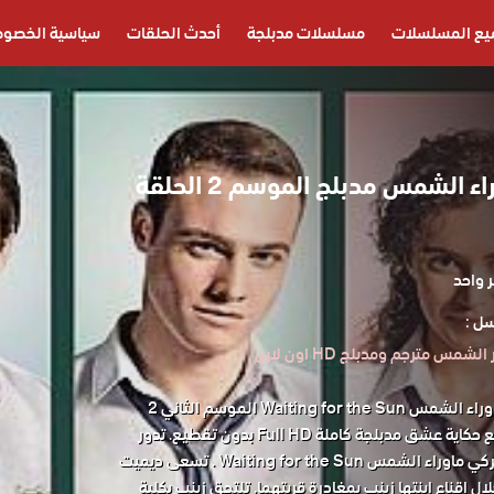
يع المسلسلات
مسلسلات مدبلجة
أحدث الحلقات
سياسية الخصوص
مسلسل ماوراء الشمس مدبلج الموسم 2 الحلقة
 واحد
ل :
س مترجم ومدبلج HD اون لاين
مشاهدة مسلسل ماوراء الشمس Waiting for the Sun الموسم الثاني 2
الحلقة 71 على موقع حكاية عشق مدبلجة كاملة Full HD بدون تقطيع. تدور
أحداث المسلسل التركي ماوراء الشمس Waiting for the Sun . تسعى ديميت
ل إقناع ابنتها زينب بمغادرة قريتهما. تلتحق زينب بكلية