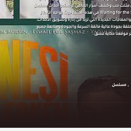
ى مثلث حب وكشف أسرار الماضي. وتستمر أحداث مسلسل
ماوراء الشمس Waiting for the Sun في هذه الحلقة حيث يواجه الأبطال
والمفاجآت الجديدة التي تزيد من إثارة وتشويق الأحداث.
قة بجودة عالية فائقة السرعة والجودة ومتابعة جميع
ر موقعنا حكاية عشق .
مسلسل