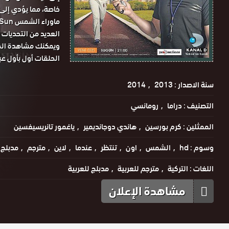
خاصة، مما يؤدي إل
العديد من التحديات 
ويمكنك مشاهدة الحل
الحلقات أول بأول عب
سنة الاصدار :
2013
2014
التصنيف :
دراما
رومانسي
الممثلين :
كرم بورسين
هاندي دوجانديمير
ياغمور تانريسيفسين
وسوم :
hd
الشمس
اون
تنتظر
عندما
لاين
مترجم
مدبلج
اللغات :
التركية
مترجم للعربية
مدبلج للعربية
مشاهدة الإعلان