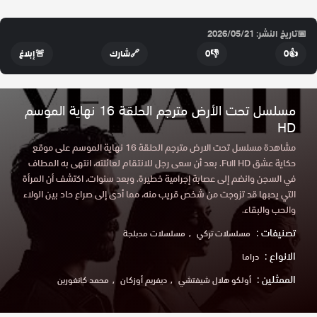
📅
تاريخ النشر: 2026/05/21
👍
0
👎
0
🔗
شارك
🚨
إبلاغ
مسلسل تحت الأرض مترجم الحلقة 16 نهاية الموسم
HD
مشاهدة مسلسل تحت الارض مترجم الحلقة 16 نهاية الموسم على موقع
حكاية عشق Full HD. بعد أن سعى رجل للانتقام لعائلته، انتهى به المطاف
في السجن وانضم إلى عصابة إجرامية خطيرة. وبعد سنوات، اكتشف أن المرأة
التي يحبها قد تزوجت من شخص قريب منه، مما أدى إلى صراع حاد بين الولاء
والحب والبقاء.
تصنيفات :
مسلسلات تركي
مسلسلات مدبلجة
الانواع :
دراما
الممثلين :
أولكو هلال شيفتشي
ديفريم أوزكان
محمد كانغورين