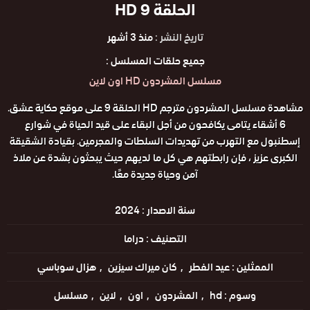
الحلقة 9 HD
تاريخ النشر :
منذ 3 أشهر
جميع حلقات المسلسل :
مسلسل المشردون HD اون لاين
مشاهدة مسلسل المشردون مترجم HD الحلقة 9 على موقع حكاية عشق.
6 أشقاء يتامى يكافحون من أجل البقاء على قيد الحياة في شوارع
إسطنبول مع التهرب من تهديدات السلطات والمجرمين. بقيادة الشقيقة
الكبرى عزيز ، فإن رابطتهم هي كل ما لديهم حيث يبحثون بشدة عن ملاذ
آمن وحياة جديدة معًا.
سنة الاصدار :
2024
التصنيف :
دراما
الممثلين :
عيد الفطر
كان ميراك سيزين
هزال سوباسي
وسوم :
hd
المشردون
اون
لاين
مسلسل