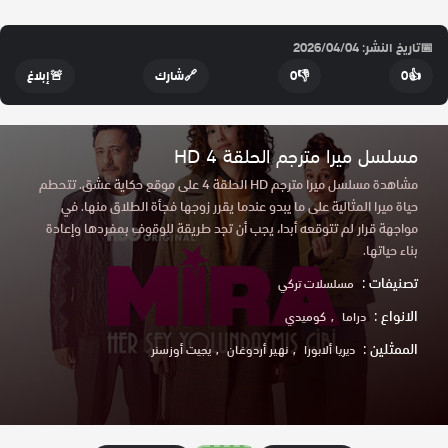
📅
تاريخ النشر: 2026/04/04
👍
0
👎
0
🔗
شارك
🚨
إبلاغ
مسلسل ميرا مترجم الحلقة 4 HD
مشاهدة مسلسل ميرا مترجم HD الحلقة 4 على موقع حكاية عشق. تتحطم
حياة ميرا المثالية على ما يبدو عندما يقرر زوجها فجأة الطلاق منها. في
مواجهة قرار لم تتوقعه أبدا، يجب أن تجد طريقة للوقوف بمفردها وإعادة
بناء حياتها.
تصنيفات :
مسلسلات تركي
الانواع :
دراما
كوميدي
الممثلين :
ديريا ألابورا
نهير أردوغان
يجيت أوزسنر