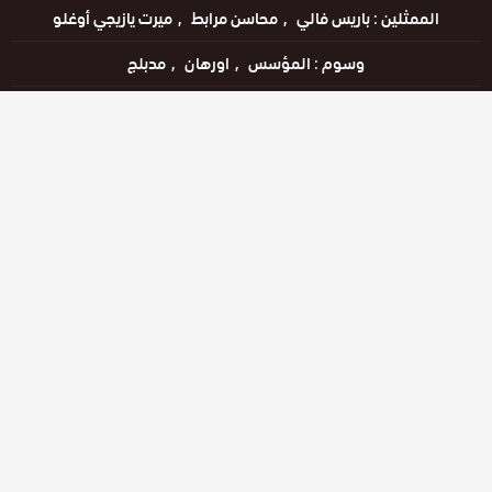
الممثلين :
باريس فالي
محاسن مرابط
ميرت يازيجي أوغلو
وسوم :
المؤسس
اورهان
مدبلج
اللغات :
التركية
مترجم للعربية
مدبلج للعربية
مشاهدة الإعلان
مشاهدة ممتعة