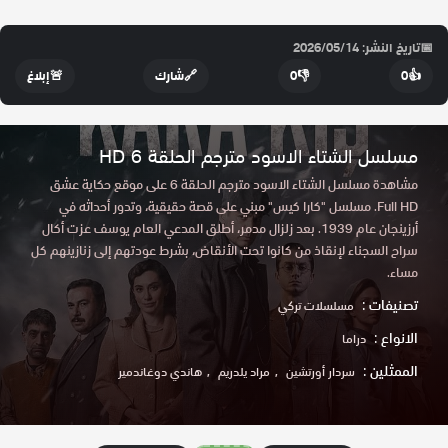
📅
تاريخ النشر: 2026/05/14
👍
0
👎
0
🔗
شارك
🚨
إبلاغ
مسلسل الشتاء الاسود مترجم الحلقة 6 HD
مشاهدة مسلسل الشتاء الاسود مترجم الحلقة 6 على موقع حكاية عشق
Full HD. مسلسل "كارا كيس" مبني على قصة حقيقية، وتدور أحداثه في
أرزينجان عام 1939. بعد زلزال مدمر، أطلق المدعي العام يوسف عزت أكال
سراح السجناء لإنقاذ من كانوا تحت الأنقاض، بشرط عودتهم إلى زنازينهم كل
مساء.
تصنيفات :
مسلسلات تركي
الانواع :
دراما
الممثلين :
سردار أورتشين
مراد يلدريم
هاندي دوغاندمير