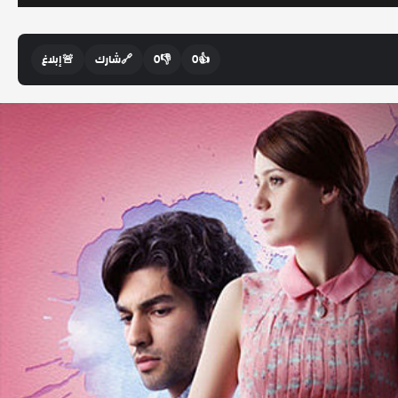
👍
0
👎
0
🔗
شارك
🚨
إبلاغ