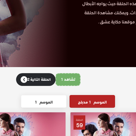
مسلسل ويبقي الامل Benim Hala Umudum Var في هذه الحلقة حيث يواجه الأبطال
حداث. ويمكنك مشاهدة الحلقة
 موقعنا حكاية عشق .
تشاهد 1
الحلقة التالية 2
❯
الموسم
1 مدبلج
الموسم
1
الحلقة
59