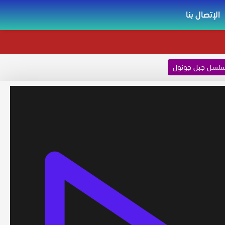
الإتصال بنا
لسل جبل جونول