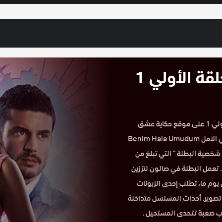
مسلسل ويبقي الامل مدبلج الحلقة الأولي 1
مشاهدة مسلسل ويبقي الامل Benim Hala Umudum Var الحلقة الأولي 1 على موقع حكاية عشق
مدبلجة كاملة Full HD بدون تقطيع. تدور أحداث المسلسل التركي ويبقي الامل Benim Hala Umudum
ل شخصية البطلة " التي تبلغ من
احد. تعمل البطلة في صالون لتززين
 يوم ما، تطلب إحدى الزبونات
 تصوير. أحداث المسلسل متداخلة
 صعبة تتحدى المستحيل .