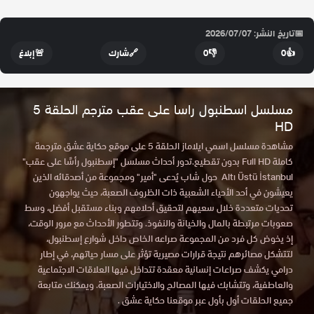
📅
تاريخ النشر: 2026/07/07
👍
0
👎
0
🔗
شارك
🚨
إبلاغ
مسلسل اسطنبول راسا على عقب مترجم الحلقة 5
HD
مشاهدة مسلسل اسمي ايلاماز الحلقة 5 على موقع حكاية عشق مترجمة
كاملة Full HD بدون تقطيع.تدور أحداث مسلسل "إسطنبول رأسًا على عقب"
Altı Üstü İstanbul حول شاب يُدعى "أمير" ومجموعة من أصدقائه الذين
يعيشون في أحد الأحياء الشعبية ذات الظروف الصعبة، حيث يواجهون
تحديات متعددة خلال سعيهم لتحقيق أحلامهم وبناء مستقبل أفضل، وسط
صعوبات مرتبطة بالمال والخيانة والنفوذ. وتتطور الأحداث مع مرور الوقت،
إذ يخوض كل فرد من المجموعة صراعه الخاص داخل شوارع إسطنبول،
لتتشكل مصائرهم نتيجة قرارات مصيرية تؤثر على مسار حياتهم، في إطار
درامي يكشف صراعات إنسانية معقدة تتداخل فيها العلاقات الاجتماعية
والعاطفية، وتتشابك فيها المصالح والاختيارات الصعبة. ويمكنك متابعة
جميع الحلقات أول بأول عبر موقعنا حكاية عشق .