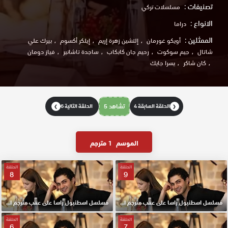
تصنيفات :
مسلسلات تركي
الانواع :
دراما
الممثلين :
أويكو غورمان
إلتشين زهرة إريم
إيلكر أكسوم
بيرك علي
شاتال
جيم سوكوت
رحيم جان كابكاب
ساجدة تاشانير
فياز دومان
كان شاكر
يسرا جايك
الحلقة السابقة 4
تشاهد 5
الحلقة التالية 6
❯
❮
الموسم
1 مترجم
الحلقة
الحلقة
8
9
مسلسل اسطنبول راسا على عقب مترجم الحلقة 9 HD
مسلسل اسطنبول راسا على عقب مترجم الحلقة 8 HD
الحلقة
الحلقة
6
7